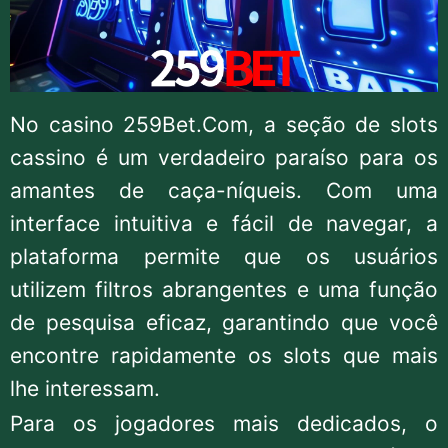
No casino 259Bet.Com, a seção de slots
cassino é um verdadeiro paraíso para os
amantes de caça-níqueis. Com uma
interface intuitiva e fácil de navegar, a
plataforma permite que os usuários
utilizem filtros abrangentes e uma função
de pesquisa eficaz, garantindo que você
encontre rapidamente os slots que mais
lhe interessam.
Para os jogadores mais dedicados, o