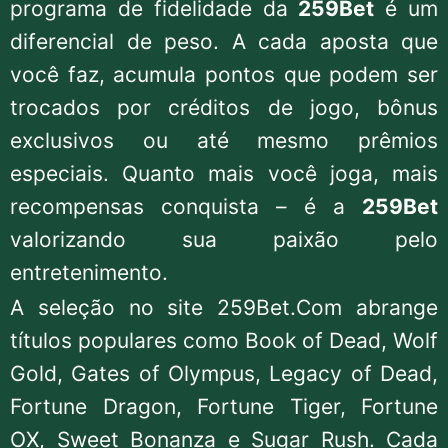
programa de fidelidade da
259Bet
é um
diferencial de peso. A cada aposta que
você faz, acumula pontos que podem ser
trocados por créditos de jogo, bônus
exclusivos ou até mesmo prêmios
especiais. Quanto mais você joga, mais
recompensas conquista – é a
259Bet
valorizando sua paixão pelo
entretenimento.
A seleção no site 259Bet.Com abrange
títulos populares como Book of Dead, Wolf
Gold, Gates of Olympus, Legacy of Dead,
Fortune Dragon, Fortune Tiger, Fortune
OX, Sweet Bonanza e Sugar Rush. Cada