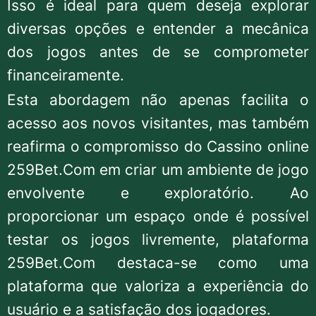
Isso é ideal para quem deseja explorar
diversas opções e entender a mecânica
dos jogos antes de se comprometer
financeiramente.
Esta abordagem não apenas facilita o
acesso aos novos visitantes, mas também
reafirma o compromisso do Cassino online
259Bet.Com em criar um ambiente de jogo
envolvente e exploratório. Ao
proporcionar um espaço onde é possível
testar os jogos livremente, plataforma
259Bet.Com destaca-se como uma
plataforma que valoriza a experiência do
usuário e a satisfação dos jogadores.