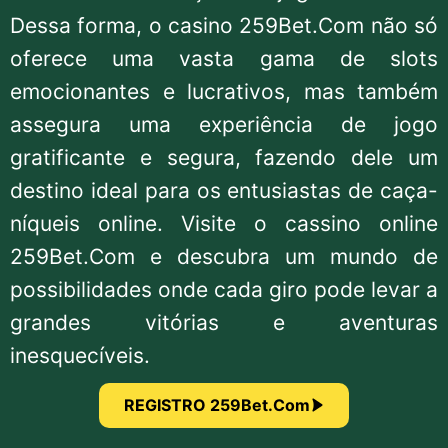
Dessa forma, o casino 259Bet.Com não só
oferece uma vasta gama de slots
emocionantes e lucrativos, mas também
assegura uma experiência de jogo
gratificante e segura, fazendo dele um
destino ideal para os entusiastas de caça-
níqueis online. Visite o cassino online
259Bet.Com e descubra um mundo de
possibilidades onde cada giro pode levar a
grandes vitórias e aventuras
inesquecíveis.
REGISTRO 259Bet.Com