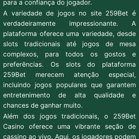
para a confiança do jogador.
A variedade de jogos no site 259Bet é
verdadeiramente impressionante. A
plataforma oferece uma variedade, desde
slots tradicionais até jogos de mesa
complexos, para todos os gostos e
preferências. Os slots do plataforma
259Bet merecem atenção especial,
incluindo jogos populares que garantem
entretenimento de alta qualidade e
chances de ganhar muito.
Além dos jogos tradicionais, o 259Bet
Casino oferece uma vibrante seção de
cassino ao vivo. Aqui, os jogadores podem