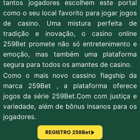
tantos jogadores escolhem este portal
como o seu local favorito para jogar jogos
de casino. Uma mistura perfeita de
tradição e inovação, o casino online
259Bet promete não só entretenimento e
emoção, mas também uma plataforma
segura para todos os amantes de casino.
Como o mais novo cassino flagship da
marca 259Bet , a plataforma oferece
jogos da série 259Bet.Com com justiça e
variedade, além de bônus insanos para os
jogadores.
REGISTRO 259Bet